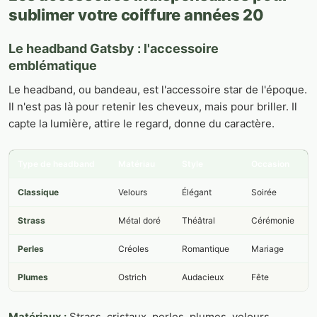
sublimer votre coiffure années 20
Le headband Gatsby : l'accessoire
emblématique
Le headband, ou bandeau, est l'accessoire star de l'époque.
Il n'est pas là pour retenir les cheveux, mais pour briller. Il
capte la lumière, attire le regard, donne du caractère.
Type de headband
Matériau
Style
Occasion
Classique
Velours
Élégant
Soirée
Strass
Métal doré
Théâtral
Cérémonie
Perles
Créoles
Romantique
Mariage
Plumes
Ostrich
Audacieux
Fête
Matériaux :
Strass, cristaux, perles, plumes, velours,