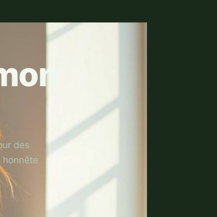
 mon
our des
, honnête