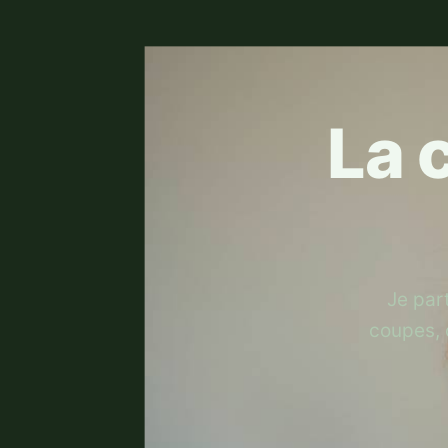
La 
Je par
coupes, 