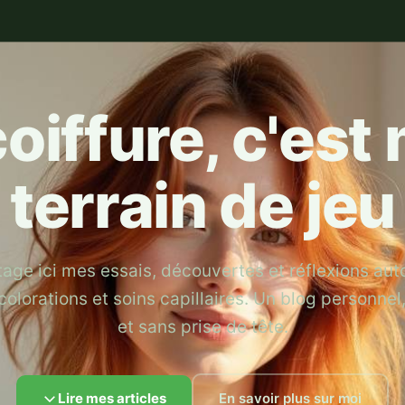
coiffure, c'est
terrain de jeu
tage ici mes essais, découvertes et réflexions aut
colorations et soins capillaires. Un blog personnel
et sans prise de tête.
Lire mes articles
En savoir plus sur moi