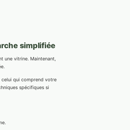
arche simplifiée
t une vitrine. Maintenant,
ée.
i celui qui comprend votre
chniques spécifiques si
me.