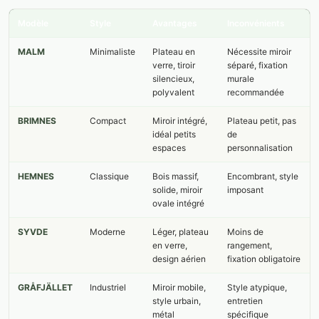
Modèle
Style
Avantages
Inconvénients
MALM
Minimaliste
Plateau en
Nécessite miroir
verre, tiroir
séparé, fixation
silencieux,
murale
polyvalent
recommandée
BRIMNES
Compact
Miroir intégré,
Plateau petit, pas
idéal petits
de
espaces
personnalisation
HEMNES
Classique
Bois massif,
Encombrant, style
solide, miroir
imposant
ovale intégré
SYVDE
Moderne
Léger, plateau
Moins de
en verre,
rangement,
design aérien
fixation obligatoire
GRÅFJÄLLET
Industriel
Miroir mobile,
Style atypique,
style urbain,
entretien
métal
spécifique