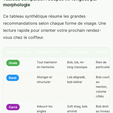
morphologie
Ce tableau synthétique résume les grandes
recommandations selon chaque forme de visage. Une
lecture rapide pour orienter votre prochain rendez-
vous chez le coiffeur.
Forme du visage
Objectif coiffure
Coupes idéales
A éviter
Tout maintenir
Bob, lob, mi-
Rien de
Ovale
en harmonie
long classique
particulier
Allonger et
Lob dégradé,
Bob court
Rond
structurer
bob latéral
au
menton,
volume
côtés
Adoucir les
Soft shag, bob
Bob droit
Carré
angles
arrondi
au niveau