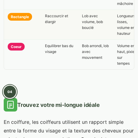
mâchoire
Raccourcir et
Lob avec
Longueurs
Rectangle
élargir
volume, bob
lisses,
bouclé
volume en
hauteur
Equilibrer bas du
Bob arrondi, lob
Volume en
Coeur
visage
avec
haut, pixie
mouvement
sur
tempes
04
Trouvez votre mi-longue idéale
En coiffure, les coiffeurs utilisent un rapport simple
entre la forme du visage et la texture des cheveux pour