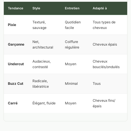
Tendance
Style
Entretien
Adapté à
Texturé,
Quotidien
Tous types de
Pixie
sauvage
facile
cheveux
Net,
Coiffure
Garçonne
Cheveux épais
architectural
régulière
Audacieux,
Cheveux
Undercut
Moyen
contrasté
bouclés/ondulés
Radicale,
Buzz Cut
Minimal
Tous
libératrice
Cheveux fins/
Carré
Élégant, fluide
Moyen
épais