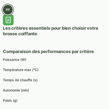
03
Les critères essentiels pour bien choisir votre
brosse coiffante
Comparaison des performances par critère
Puissance (W)
W
Température max (°C)
C
Temps de chauffe (s)
s
Autonomie (min)
n
Poids (g)
g