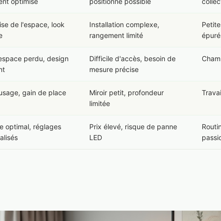
nt optimisé
positionné possible
colle
se de l'espace, look
Installation complexe,
Petite
e
rangement limité
épuré
l'espace perdu, design
Difficile d'accès, besoin de
Chamb
nt
mesure précise
usage, gain de place
Miroir petit, profondeur
Trava
limitée
e optimal, réglages
Prix élevé, risque de panne
Routi
alisés
LED
passi